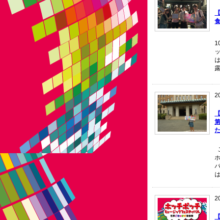
食
1
2
た
こ
バ
2