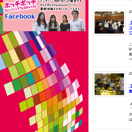
2
て
こ
9
2
食
A