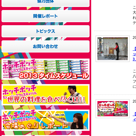
大
テ
2
【
2
ィ