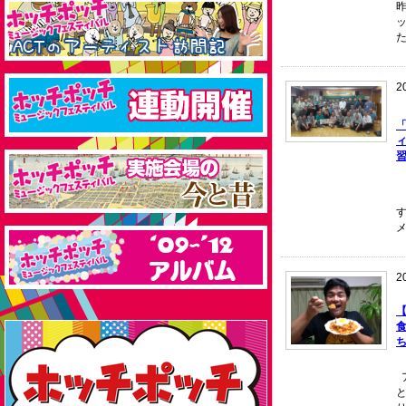
昨
た
2
ィ
2