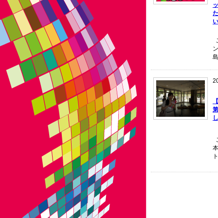
ッ
い
ン
2
第
し
こ
ト