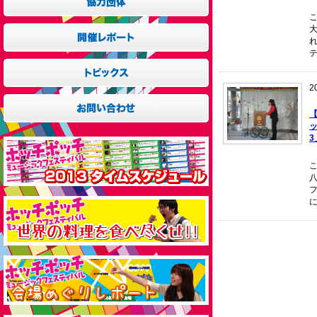
大
テ
2
【