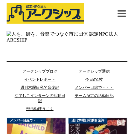
アークシップブログ
アークシップ通信
イベントレポート
今日の1枚
週刊木曜日私的音楽評
メンバー目線で・・・
なでしこインターンの活動日
チームACTの活動日記
記
部活動ほうこく
メンバー目線で・・・
週刊木曜日私的音楽評