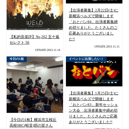
【出演者募集】2月22日(土)に
新横浜ベルズで開催します
「おとバン84」出演者募集締
め切りました。たくさんのご
応募ありがとうございまし
【私的音楽評】No,202 五十嵐
た!!
セレクト 56
UPDATE:2013.11.11
UPDATE:2013.11.14
今日の1枚
イベントに出演したい！
【出演者募集】1月25日(土)に
新横浜ベルズで開催します
「おとバン83」新年セッショ
ン大会 出演者募集中締め切
りました。たくさんのご応募
【今日の1枚】横浜市立桜丘
ありがとうございました!!
高校SBC(軽音)部の皆さん