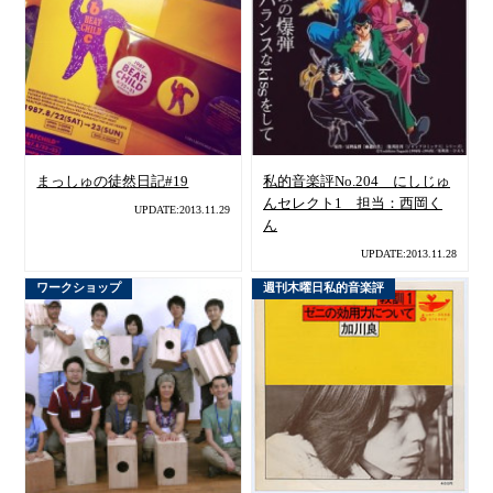
まっしゅの徒然日記#19
私的音楽評No.204 にしじゅ
んセレクト1 担当：西岡く
UPDATE:2013.11.29
ん
UPDATE:2013.11.28
ワークショップ
週刊木曜日私的音楽評