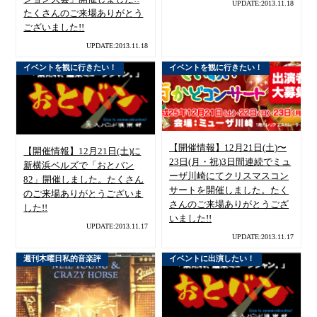
UPDATE:2013.11.18
たくさんのご来場ありがとう
ございました!!
UPDATE:2013.11.18
イベントを観に行きたい！
イベントを観に行きたい！
【開催情報】12月21日(土)〜
【開催情報】12月21日(土)に
23日(月・祝)3日間連続でミュ
新横浜ベルズで「おとバン
ーザ川崎にてクリスマスコン
82」開催しました。たくさん
サートを開催しました。たく
のご来場ありがとうございま
さんのご来場ありがとうござ
した!!
いました!!
UPDATE:2013.11.17
UPDATE:2013.11.17
週刊木曜日私的音楽評
イベントに出演したい！