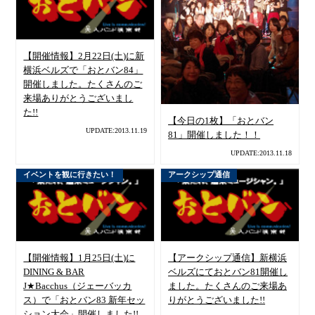
【開催情報】2月22日(土)に新
横浜ベルズで「おとバン84」
開催しました。たくさんのご
来場ありがとうございまし
た!!
【今日の1枚】「おとバン
UPDATE:2013.11.19
81」開催しました！！
UPDATE:2013.11.18
イベントを観に行きたい！
アークシップ通信
【開催情報】1月25日(土)に
【アークシップ通信】新横浜
DINING & BAR
ベルズにておとバン81開催し
J★Bacchus（ジェーバッカ
ました。たくさんのご来場あ
ス）で「おとバン83 新年セッ
りがとうございました!!
ション大会」開催しました!!