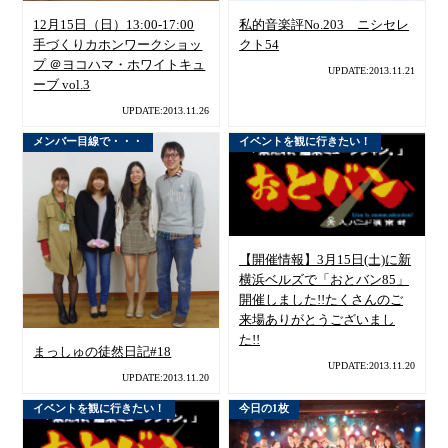
12月15日（日）13:00-17:00
私的音楽評No.203 ニシセレ
手づくりカホンワークショッ
クト54
プ ＠ヨコハマ・ホワイトキュ
UPDATE:2013.11.21
ーブ vol.3
UPDATE:2013.11.26
メンバー目線で・・・
イベントを観に行きたい！
【開催情報】3月15日(土)に新
横浜ベルズで「おとバン85」
開催しました!!たくさんのご
来場ありがとうございまし
た!!
まっしゅの徒然日記#18
UPDATE:2013.11.20
UPDATE:2013.11.20
イベントを観に行きたい！
今日の1枚