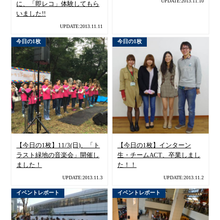
UPDATE:2013.11.10
に、「即レコ」体験してもら
いました!!
UPDATE:2013.11.11
今日の1枚
今日の1枚
【今日の1枚】11/3(日)、「ト
【今日の1枚】インターン
ラスト緑地の音楽会」開催し
生・チームACT、卒業しまし
ました！
た！！
UPDATE:2013.11.3
UPDATE:2013.11.2
イベントレポート
イベントレポート