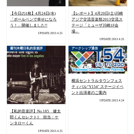
【今日の1枚】4月24日(水)
【レポート】4月20日(土)川崎
「ボールペンで幸せになろ
アジア交流音楽祭2013交流ス
う！」開催しました!!
テージ「ミューザ川崎1F会
場」
UPDATE:2013.4.25
UPDATE:2013.4.25
週刊木曜日私的音楽評
アークシップ通信
横浜セントラルタウンフェス
ティバル“Y154″ ステージイベ
ント出演者のご案内
UPDATE:2013.4.24
【私的音楽評】No.185 健太
郎くんセレクト1 担当：ケ
ンタローくん
UPDATE:2013.4.25