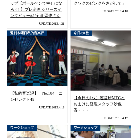
ップ【ボールペンで幸せにな
クワクのピンクをさがして」
ろう!!】プレ企画 シリーズイ
UPDATE:2013.4.18
ンタビュー#5 宇田 晋也さん
UPDATE:2013.4.21
週刊木曜日私的音楽評
今日の1枚
【私的音楽評】 No.184 ニ
【今日の1枚】運営班MTGと
シセレクト49
おまけに経理スタッフ沙也
UPDATE:2013.4.18
香・・・
UPDATE:2013.4.17
ワークショップ
ワークショップ