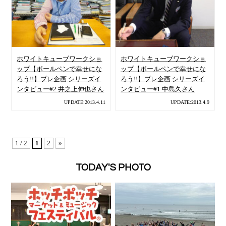
ホワイトキューブワークショ
ホワイトキューブワークショ
ップ【ボールペンで幸せにな
ップ【ボールペンで幸せにな
ろう!!】プレ企画 シリーズイ
ろう!!】プレ企画 シリーズイ
ンタビュー#2 井之上伸也さん
ンタビュー#1 中島久さん
UPDATE:2013.4.11
UPDATE:2013.4.9
1 / 2
1
2
»
TODAY'S PHOTO