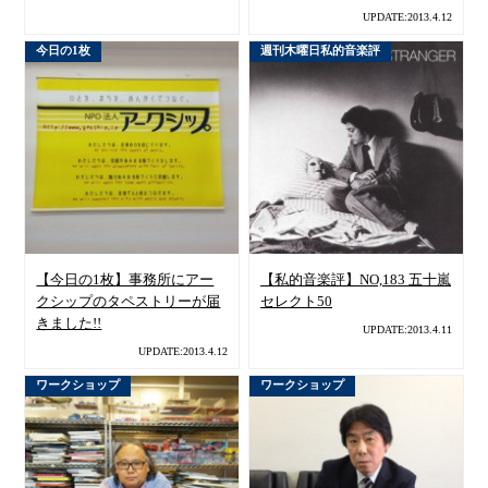
UPDATE:2013.4.12
今日の1枚
週刊木曜日私的音楽評
【今日の1枚】事務所にアー
【私的音楽評】NO,183 五十嵐
クシップのタペストリーが届
セレクト50
きました!!
UPDATE:2013.4.11
UPDATE:2013.4.12
ワークショップ
ワークショップ