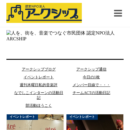
アークシップブログ
アークシップ通信
イベントレポート
今日の1枚
週刊木曜日私的音楽評
メンバー目線で・・・
なでしこインターンの活動日
チームACTの活動日記
記
部活動ほうこく
イベントレポート
イベントレポート