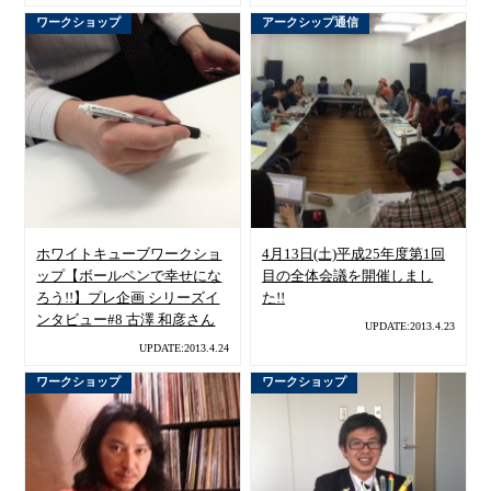
ワークショップ
アークシップ通信
ホワイトキューブワークショ
4月13日(土)平成25年度第1回
ップ【ボールペンで幸せにな
目の全体会議を開催しまし
ろう!!】プレ企画 シリーズイ
た!!
ンタビュー#8 古澤 和彦さん
UPDATE:2013.4.23
UPDATE:2013.4.24
ワークショップ
ワークショップ