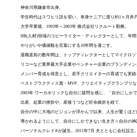
神奈川県鎌倉市出身。
学生時代はスワヒリ語を習い、単身ケニアに渡り約1ヶ月井
大学卒業後、1993年～2003年 株式会社リクルート勤務。
HR(人材)領域のコピーライター・ディレクターとして、年間1
やりがいや価値観を言葉にする10年間を過ごす。
退職直前の数年間は、トップディレクターとしてマイクロソ
リコーなど業界最大手企業やベンチャー企業のブランディン
メンバー育成を得意とし、若手クリエイターの育成でも実績
ベストプラクティス賞・MVP、クリエイティブグランプリ
2003年 ワーカホリックな自分に疑問を感じ、「自分にし
出産、起業の挫折や、産後うつなど紆余曲折を経て、
自分の中に大地のビジョンが浮かんで以来、人生が驚くほど
導かれるようにして、自分にしかできない生き方＝自分の神
パーソナルクレド®が誕生。2011年7月 夫とともに会社設立