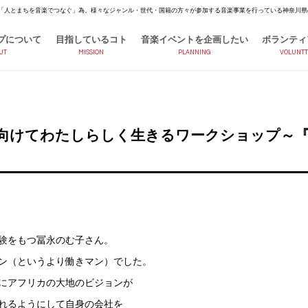
「人とまちを音楽でつなぐ」為、様々なジャンル・世代・国籍の方々が参加する音楽事業を行っている神奈川県
プについて
目指しているコト
音楽イベントを企画したい
ボランティ
UT
MISSION
PLANNING
VOLUNTT
心を向けてわたしらしく生きるワークショップ～
験をもつ冨永のむ子さん。
マン（というより働きマン）でした。
にアフリカの大地のビジョンが
れるようにして自身の会社を