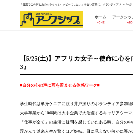
「音楽でこの街とあの人をもっとハッピーにしたい」を合い言葉に、ボランティアメンバーが
ホーム
アークシッ
HOME
ABO
【5/25(土)】アフリカ女子～使命に
3』
■自分の心の声に耳を澄ませる体感ワーク■
学生時代は単身ケニアに渡り井戸掘りのボランティア参加経
大学卒業から10年間は大手企業で大活躍するキャリアウー
「仕事が全て」の生活に疑問を感じていたある時、自分の中
浮かんで以来人生が驚くほど好転。目に見えない何かに導か