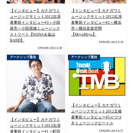
【インタビュー】カナガワミ
【インタビュー】カナガワミ
ュージックサミット2012出演
ュージックサミット2012出演
者事前インタビュー#3＜小田
者事前インタビュー#2＜横浜
原市＞小田原城ミュージック
市＞横浜音楽空間
ストリート【NANA＆金山
【MiyuMiyu】
BAND】
UPDATE:2012.8.29
UPDATE:2012.8.30
アークシップ通信
アークシップ通信
【インタビュー】カナガワミ
ュージックサミット2012主催
者事前インタビュー#5≪つづ
【インタビュー】カナガワミ
きミュージックビート≫
ュージックサミット2012出演
UPDATE:2012.8.27
者事前インタビュー#1＜町田