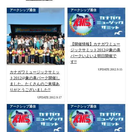
アークシップ通信
アークシップ通信
【開催情報】カナガワミュー
ジックサミット2012@象の鼻
パークいよいよ明日開催で
す!!
UPDATE:2012.9.15
カナガワミュージックサミッ
ト2012@象の鼻パーク開催し
ました。たくさんのご来場あ
りがとうございました!!
UPDATE:2012.9.17
アークシップ通信
アークシップ通信