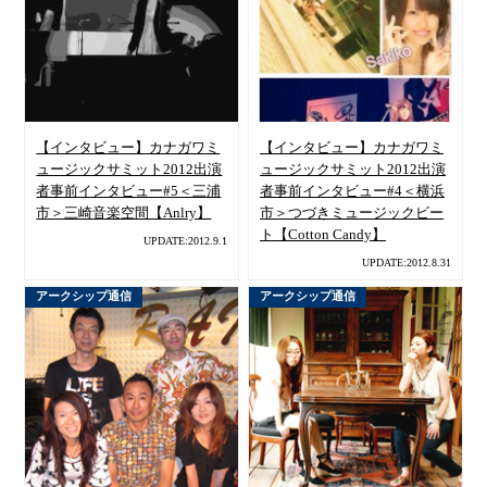
【インタビュー】カナガワミ
【インタビュー】カナガワミ
ュージックサミット2012出演
ュージックサミット2012出演
者事前インタビュー#5＜三浦
者事前インタビュー#4＜横浜
市＞三崎音楽空間【Anlry】
市＞つづきミュージックビー
ト【Cotton Candy】
UPDATE:2012.9.1
UPDATE:2012.8.31
アークシップ通信
アークシップ通信