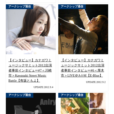
アークシップ通信
アークシップ通信
【インタビュー】カナガワミ
【インタビュー】カナガワミ
ュージックサミット2012出演
ュージックサミット2012出演
者事前インタビュー#7＜川崎
者事前インタビュー#6＜厚木
市＞Kawasaki Street Music
市＞LIVE＠A-I-M【E-Blue】
Battle【有坂ともよ】
UPDATE:2012.9.2
UPDATE:2012.9.4
アークシップ通信
アークシップ通信