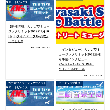
2012 トピックス
【開催情報】カナガワミュー
ジックサミット2012＠9月16
日(日)タイムテーブルが決定
しました!!
UPDATE:2012.8.22
【インタビュー】カナガワミ
ュージックサミット2012主催
者事前インタビュー
#2≪KAWASAKI STREET
MUSIC BATTLE≫
UPDATE:2012.8.22
カナガワミュージックサミット
アークシップ通信
2012 トピックス