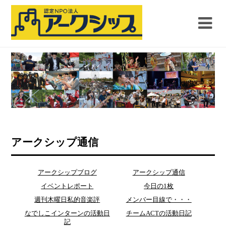
アークシップ通信
アークシップブログ
アークシップ通信
イベントレポート
今日の1枚
週刊木曜日私的音楽評
メンバー目線で・・・
なでしこインターンの活動日
チームACTの活動日記
記