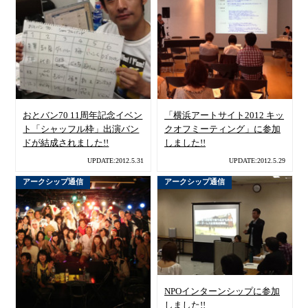
おとバン70 11周年記念イベン
「横浜アートサイト2012 キッ
ト「シャッフル枠」出演バン
クオフミーティング」に参加
ドが結成されました!!
しました!!
UPDATE:2012.5.31
UPDATE:2012.5.29
アークシップ通信
アークシップ通信
NPOインターンシップに参加
しました!!