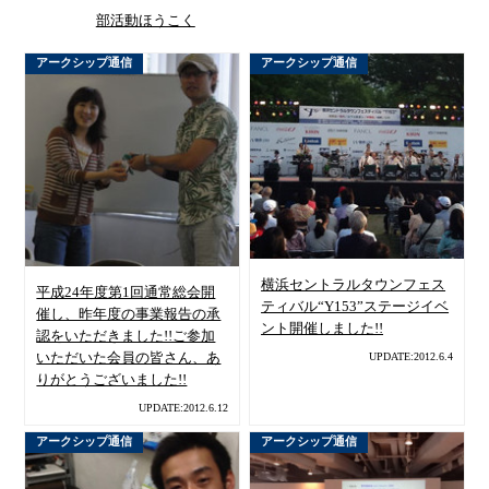
部活動ほうこく
アークシップ通信
アークシップ通信
横浜セントラルタウンフェス
平成24年度第1回通常総会開
ティバル“Y153”ステージイベ
催し、昨年度の事業報告の承
ント開催しました!!
認をいただきました!!ご参加
UPDATE:2012.6.4
いただいた会員の皆さん、あ
りがとうございました!!
UPDATE:2012.6.12
アークシップ通信
アークシップ通信