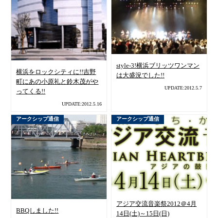
style-3!横浜ブリッツワンマン
横浜をロックシティに!!吉野
は大盛況でした!!
町にあの小原礼と鈴木茂がや
UPDATE:2012.5.7
ってくる!!
UPDATE:2012.5.16
アークシップ通信
アークシップ通信
アジア交流音楽祭2012＠4月
BBQしました!!
14日(土)～15日(日)