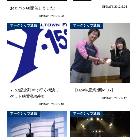
UPDATE:2012.5.24
おとバン68開催しました!!
UPDATE:2012.5.28
アークシップ通信
アークシップ通信
Y153記念列車で行く横浜 チ
【H24年度第2回MTG】
ケット絶賛発売中!!
UPDATE:2012.5.17
UPDATE:2012.5.18
アークシップ通信
アークシップ通信