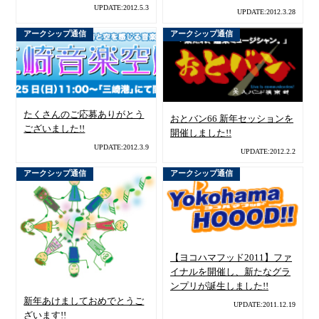
UPDATE:2012.5.3
UPDATE:2012.3.28
アークシップ通信
アークシップ通信
たくさんのご応募ありがとう
おとバン66 新年セッションを
ございました!!
開催しました!!
UPDATE:2012.3.9
UPDATE:2012.2.2
アークシップ通信
アークシップ通信
【ヨコハマフッド2011】ファ
イナルを開催し、新たなグラ
ンプリが誕生しました!!
新年あけましておめでとうご
UPDATE:2011.12.19
ざいます!!