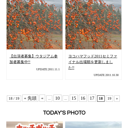
【出演者募集】ウタジアム参
ヨコハマフッド2011セミファ
加者募集中!!
イナル出場順を更新しまし
た!!
UPDATE:2011.11.1
UPDATE:2011.10.30
« 先頭
«
10
15
16
17
18 / 19
...
...
18
19
»
TODAY'S PHOTO