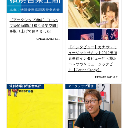
【アークシップ通信】ヨコハ
マ経済新聞に｢横浜音楽空間｣
を取り上げて頂きました!!
UPDATE:2012.8.31
【インタビュー】カナガワミ
ュージックサミット2012出演
者事前インタビュー#4＜横浜
市＞つづきミュージックビー
ト【Cotton Candy】
UPDATE:2012.8.31
週刊木曜日私的音楽評
アークシップ通信