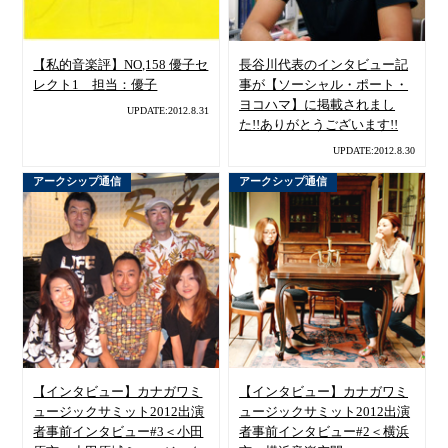
【私的音楽評】NO,158 優子セ
長谷川代表のインタビュー記
レクト1 担当：優子
事が【ソーシャル・ポート・
ヨコハマ】に掲載されまし
UPDATE:2012.8.31
た!!ありがとうございます!!
UPDATE:2012.8.30
アークシップ通信
アークシップ通信
【インタビュー】カナガワミ
【インタビュー】カナガワミ
ュージックサミット2012出演
ュージックサミット2012出演
者事前インタビュー#3＜小田
者事前インタビュー#2＜横浜