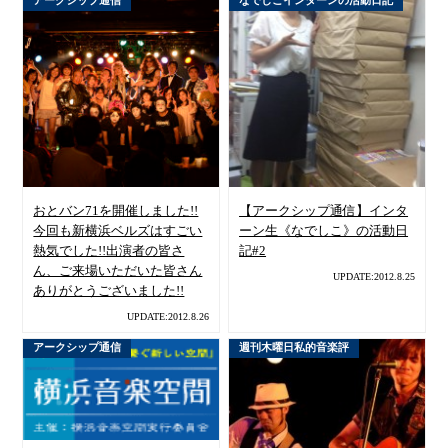
おとバン71を開催しました!!
【アークシップ通信】インタ
今回も新横浜ベルズはすごい
ーン生《なでしこ》の活動日
熱気でした!!出演者の皆さ
記#2
ん、ご来場いただいた皆さん
UPDATE:2012.8.25
ありがとうございました!!
UPDATE:2012.8.26
アークシップ通信
週刊木曜日私的音楽評