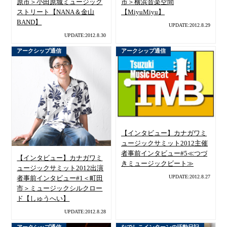
原市＞小田原城ミュージック
市＞横浜音楽空間
ストリート【NANA＆金山
【MiyuMiyu】
BAND】
UPDATE:2012.8.29
UPDATE:2012.8.30
アークシップ通信
アークシップ通信
【インタビュー】カナガワミ
ュージックサミット2012主催
者事前インタビュー#5≪つづ
【インタビュー】カナガワミ
きミュージックビート≫
ュージックサミット2012出演
UPDATE:2012.8.27
者事前インタビュー#1＜町田
市＞ミュージックシルクロー
ド【しゅうへい】
UPDATE:2012.8.28
アークシップ通信
なでしこインターンの活動日記