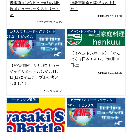
者事前インタビュー#3≪小田
演者交流会が開催されまし
原城ミュージックストリート
た！
≫
UPDATE:2012.8.23
UPDATE:2012.8.23
カナガワミュージックサミット
イベントレポート
2012 トピックス
【イベントレポート】「がん
ばろう日本！2012」＠8月18
日(土)
【開催情報】カナガワミュー
ジックサミット2012＠9月16
UPDATE:2012.8.22
日(日)タイムテーブルが決定
しました!!
UPDATE:2012.8.22
アークシップ通信
カナガワミュージックサミット
2012 トピックス