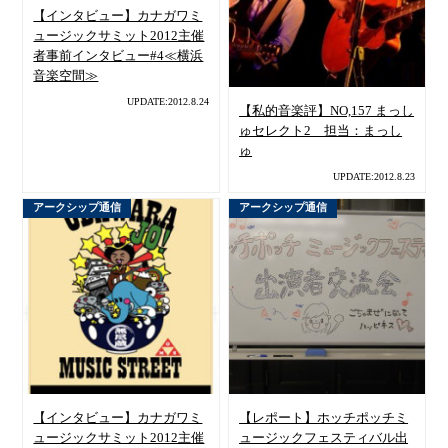
【インタビュー】カナガワミ
ュージックサミット2012主催
者事前インタビュー#4≪横浜
音楽空間≫
UPDATE:2012.8.24
【私的音楽評】NO,157 まっし
ゅセレクト2 担当：まっし
ゅ
UPDATE:2012.8.23
アークシップ通信
アークシップ通信
【インタビュー】カナガワミ
【レポート】ホッチポッチミ
ュージックサミット2012主催
ュージックフェスティバル出