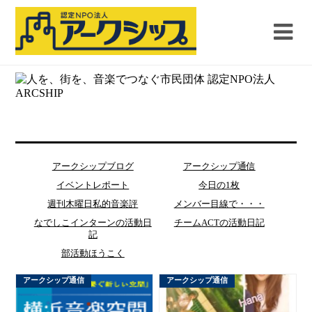
アークシップブログ
アークシップ通信
イベントレポート
今日の1枚
週刊木曜日私的音楽評
メンバー目線で・・・
なでしこインターンの活動日
チームACTの活動日記
記
部活動ほうこく
アークシップ通信
アークシップ通信