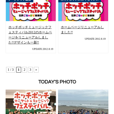
ホッチポッチミュージックフ
ホームページリニューアルし
ェスティバル2012のホームペ
ました!!
ージをリニューアルしまし
UPDATE:2012.8.19
た!!デザインも一新!!
UPDATE:2012.8.19
1 / 3
1
2
3
»
TODAY'S PHOTO