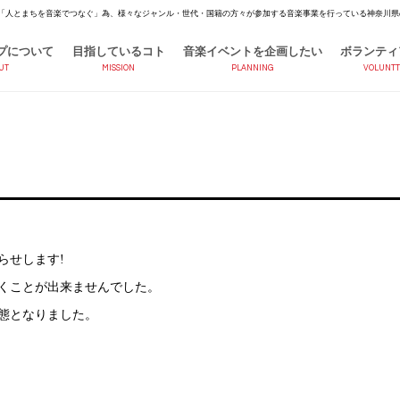
「人とまちを音楽でつなぐ」為、様々なジャンル・世代・国籍の方々が参加する音楽事業を行っている神奈川県
プについて
目指しているコト
音楽イベントを企画したい
ボランティ
UT
MISSION
PLANNING
VOLUNTT
らせします!
くことが出来ませんでした。
態となりました。