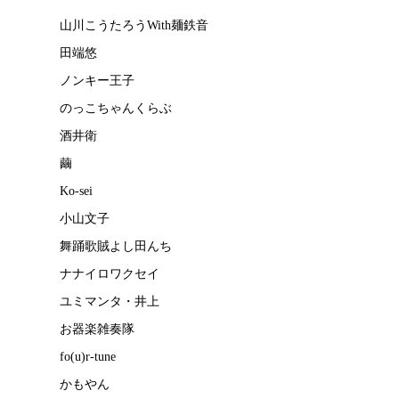
山川こうたろうWith麺鉄音
田端悠
ノンキー王子
のっこちゃんくらぶ
酒井衛
繭
Ko-sei
小山文子
舞踊歌賊よし田んち
ナナイロワクセイ
ユミマンタ・井上
お器楽雑奏隊
fo(u)r-tune
かもやん