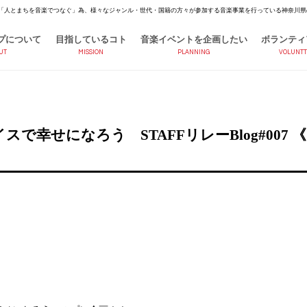
「人とまちを音楽でつなぐ」為、様々なジャンル・世代・国籍の方々が参加する音楽事業を行っている神奈川県
プについて
目指しているコト
音楽イベントを企画したい
ボランティ
UT
MISSION
PLANNING
VOLUNTT
幸せになろう STAFFリレーBlog#007 