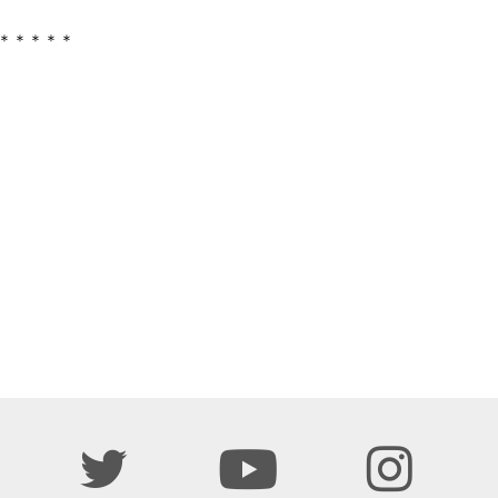
＊＊＊＊＊