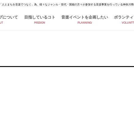
「人とまちを音楽でつなぐ」為、様々なジャンル・世代・国籍の方々が参加する音楽事業を行っている神奈川県
プについて
目指しているコト
音楽イベントを企画したい
ボランティ
UT
MISSION
PLANNING
VOLUNTT