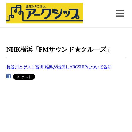
NHK横浜「FMサウンド★クルーズ」
長谷川とゲスト富田 雅奥が出演しARCSHIPについて告知