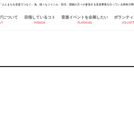
「人とまちを音楽でつなぐ」為、様々なジャンル・世代・国籍の方々が参加する音楽事業を行っている神奈川県
プについて
目指しているコト
音楽イベントを企画したい
ボランティ
UT
MISSION
PLANNING
VOLUNTT