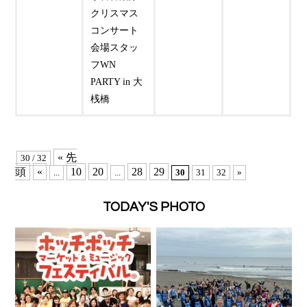
クリスマス
コンサート
会場スタッ
フWN
PARTY in 大
桟橋
« 先
30 / 32
頭
«
10
20
28
29
...
...
30
31
32
»
TODAY'S PHOTO