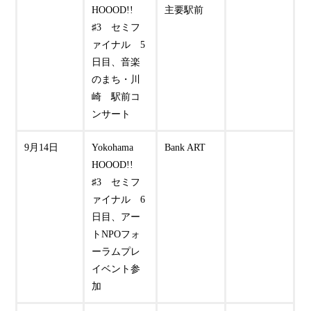
HOOOD!!
主要駅前
♯3 セミフ
ァイナル 5
日目、音楽
のまち・川
崎 駅前コ
ンサート
9月14日
Yokohama
Bank ART
HOOOD!!
♯3 セミフ
ァイナル 6
日目、アー
トNPOフォ
ーラムプレ
イベント参
加