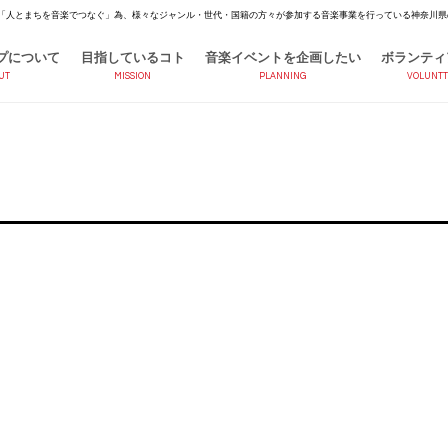
「人とまちを音楽でつなぐ」為、様々なジャンル・世代・国籍の方々が参加する音楽事業を行っている神奈川県
プについて
目指しているコト
音楽イベントを企画したい
ボランティ
UT
MISSION
PLANNING
VOLUNTT