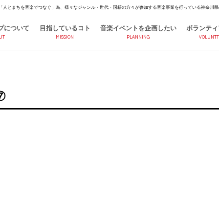
「人とまちを音楽でつなぐ」為、様々なジャンル・世代・国籍の方々が参加する音楽事業を行っている神奈川県
プについて
目指しているコト
音楽イベントを企画したい
ボランティ
UT
MISSION
PLANNING
VOLUNTT
⑦