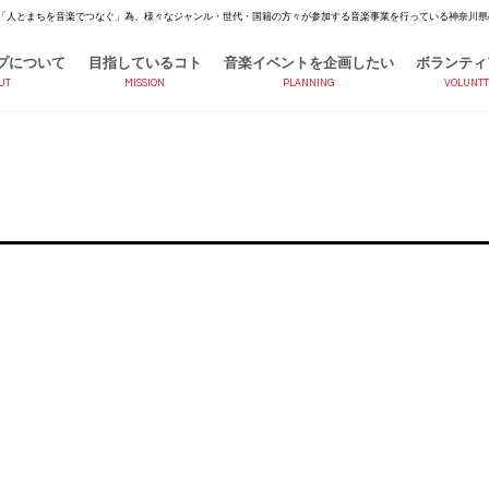
「人とまちを音楽でつなぐ」為、様々なジャンル・世代・国籍の方々が参加する音楽事業を行っている神奈川県
プについて
目指しているコト
音楽イベントを企画したい
ボランティ
UT
MISSION
PLANNING
VOLUNTT