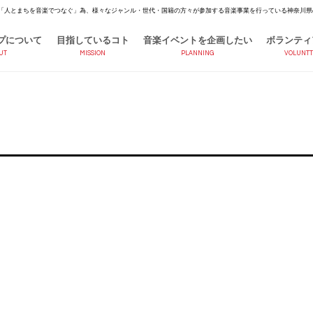
「人とまちを音楽でつなぐ」為、様々なジャンル・世代・国籍の方々が参加する音楽事業を行っている神奈川県
プについて
目指しているコト
音楽イベントを企画したい
ボランティ
UT
MISSION
PLANNING
VOLUNTT