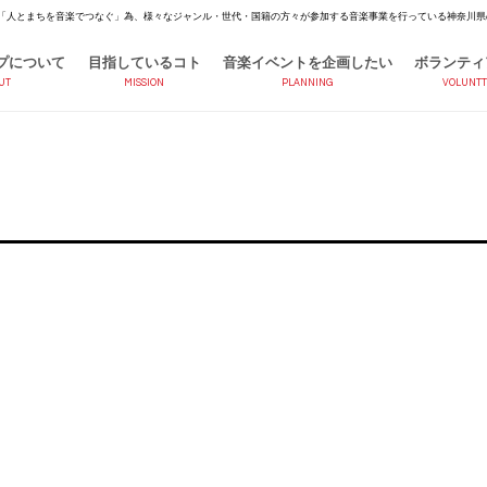
「人とまちを音楽でつなぐ」為、様々なジャンル・世代・国籍の方々が参加する音楽事業を行っている神奈川県
プについて
目指しているコト
音楽イベントを企画したい
ボランティ
UT
MISSION
PLANNING
VOLUNTT