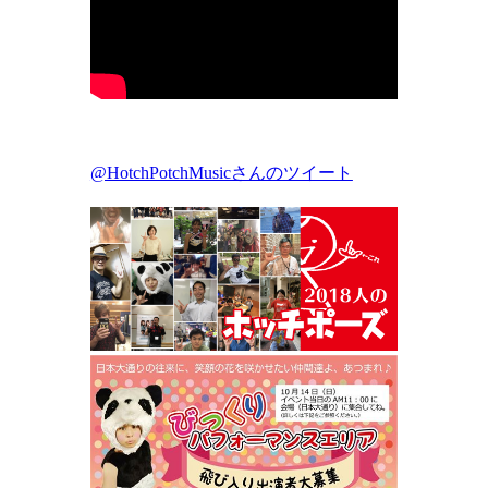
@HotchPotchMusicさんのツイート