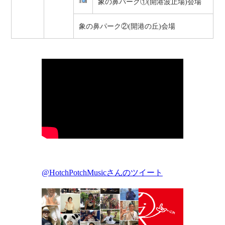
象の鼻パーク①(開港波止場)会場
象の鼻パーク②(開港の丘)会場
@HotchPotchMusicさんのツイート