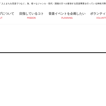
「人とまちを音楽でつなぐ」為、様々なジャンル・世代・国籍の方々が参加する音楽事業を行っている神奈川県
プについて
目指しているコト
音楽イベントを企画したい
ボランティ
UT
MISSION
PLANNING
VOLUNTT