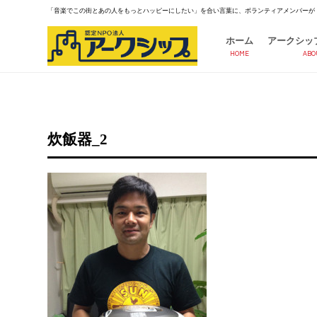
「音楽でこの街とあの人をもっとハッピーにしたい」を合い言葉に、ボランティアメンバーが
ホーム
アークシッ
HOME
ABO
炊飯器_2