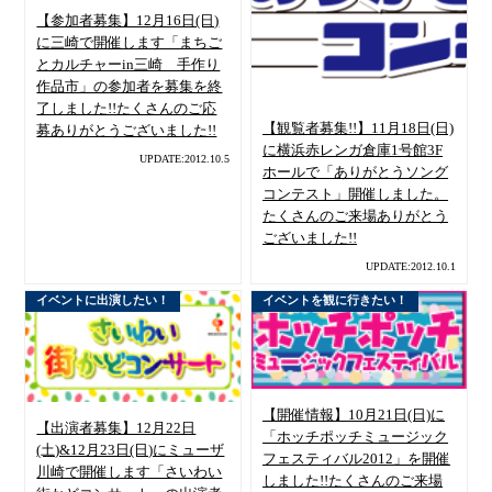
【参加者募集】12月16日(日)
に三崎で開催します「まちご
とカルチャーin三崎 手作り
作品市」の参加者を募集を終
了しました!!たくさんのご応
【観覧者募集!!】11月18日(日)
募ありがとうございました!!
に横浜赤レンガ倉庫1号館3F
UPDATE:2012.10.5
ホールで「ありがとうソング
コンテスト」開催しました。
たくさんのご来場ありがとう
ございました!!
UPDATE:2012.10.1
イベントに出演したい！
イベントを観に行きたい！
【開催情報】10月21日(日)に
【出演者募集】12月22日
「ホッチポッチミュージック
(土)&12月23日(日)にミューザ
フェスティバル2012」を開催
川崎で開催します「さいわい
しました!!たくさんのご来場