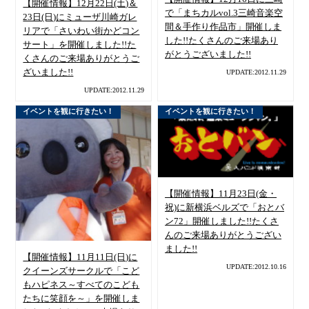
【開催情報】12月22日(土)＆
で「まちカルvol.3三崎音楽空
23日(日)にミューザ川崎ガレ
間＆手作り作品市」開催しま
リアで「さいわい街かどコン
した!!たくさんのご来場あり
サート」を開催しました!!た
がとうございました!!
くさんのご来場ありがとうご
ざいました!!
UPDATE:2012.11.29
UPDATE:2012.11.29
イベントを観に行きたい！
イベントを観に行きたい！
【開催情報】11月23日(金・
祝)に新横浜ベルズで「おとバ
ン72」開催しました!!たくさ
んのご来場ありがとうござい
ました!!
【開催情報】11月11日(日)に
UPDATE:2012.10.16
クイーンズサークルで「こど
もハピネス～すべてのこども
たちに笑顔を～」を開催しま