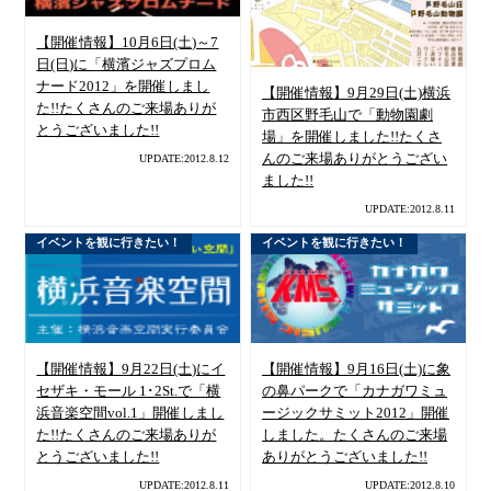
【開催情報】10月6日(土)～7
日(日)に「横濱ジャズプロム
ナード2012」を開催しまし
【開催情報】9月29日(土)横浜
た!!たくさんのご来場ありが
市西区野毛山で「動物園劇
とうございました!!
場」を開催しました!!たくさ
んのご来場ありがとうござい
UPDATE:2012.8.12
ました!!
UPDATE:2012.8.11
イベントを観に行きたい！
イベントを観に行きたい！
【開催情報】9月22日(土)にイ
【開催情報】9月16日(土)に象
セザキ・モール 1･2St.で「横
の鼻パークで「カナガワミュ
浜音楽空間vol.1」開催しまし
ージックサミット2012」開催
た!!たくさんのご来場ありが
しました。たくさんのご来場
とうございました!!
ありがとうございました!!
UPDATE:2012.8.11
UPDATE:2012.8.10