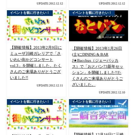
UPDATE:2012.12.12
UPDATE:2012.12.12
イベントを観に行きたい！
イベントを観に行きたい！
【開催情報】2013年2月9日に
【開催情報】2013年1月26日
ミューザ川崎ガレリアで「さ
(土)にDINING & BAR
いわい街かどコンサート
J★Bacchus（ジェーバッカ
vol.3」を開催しました。たく
ス）で「おとバン73新年セッ
さんのご来場ありがとうござ
ション」を開催しました!!た
いました!!
くさんのご来場ありがとうご
ざいました。
UPDATE:2012.12.11
UPDATE:2012.12.10
イベントを観に行きたい！
イベントを観に行きたい！
【開催情報】12月16日に三崎