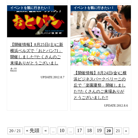
イベントを観に行きたい！
イベントを観に行きたい！
【開催情報】8月25日(土)に新
横浜ベルズで「おとバン71」
開催しました!!たくさんのご
来場ありがとうございまし
た!!
【開催情報】8月24日(金)に横
UPDATE:2012.8.7
浜ビジネスパークベリーニの
丘で「楽園夏祭」開催しまし
た!!たくさんのご来場ありが
とうございました!!
UPDATE:2012.8.6
« 先頭
«
10
17
18
19
20 / 21
...
...
20
21
»