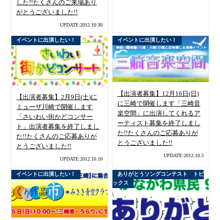
した!!たくさんのご来場あり
がとうございました!!
UPDATE:2012.10.30
イベントに出演したい！
イベントに出演したい！
【出演者募集】12月16日(日)
【出演者募集】2月9日(土)に
に三崎で開催します「三崎音
ミューザ川崎で開催します
楽空間」に出演してくれるア
「さいわい街かどコンサー
ーティスト募集を終了しまし
ト」出演者募集を終了しまし
た!!たくさんのご応募ありが
た!!たくさんのご応募ありが
とうございました!!
とうございました!!
UPDATE:2012.10.5
UPDATE:2012.10.10
イベントに出演したい！
ありがとうソングコンテスト トピ
ックス