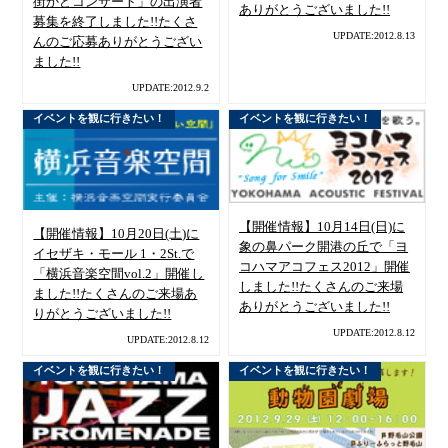
街かどコンサート」の出演者
ありがとうございました!!
募集を終了しました!!たくさ
UPDATE:2012.8.13
んのご応募ありがとうござい
ました!!
UPDATE:2012.9.2
イベントを観に行きたい！
イベントを観に行きたい！
【開催情報】10月14日(日)に
【開催情報】10月20日(土)に
象の鼻パーク開港の丘で「ヨ
イセザキ・モール 1・2St.で
コハマアコフェス2012」開催
「横浜音楽空間vol.2」開催し
しました!!たくさんのご来場
ました!!たくさんのご来場あ
ありがとうございました!!
りがとうございました!!
UPDATE:2012.8.12
UPDATE:2012.8.12
イベントを観に行きたい！
イベントを観に行きたい！