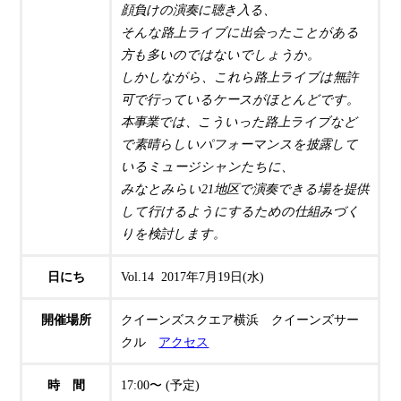
顔負けの演奏に聴き入る、
そんな路上ライブに出会ったことがある
方も多いのではないでしょうか。
しかしながら、これら路上ライブは無許
可で行っているケースがほとんどです。
本事業では、こういった路上ライブなど
で素晴らしいパフォーマンスを披露して
いるミュージシャンたちに、
みなとみらい21地区で演奏できる場を提供
して行けるようにするための仕組みづく
りを検討します。
日にち
Vol.14 2017年7月19日(水)
開催場所
クイーンズスクエア横浜 クイーンズサー
クル
アクセス
時 間
17:00〜 (予定)