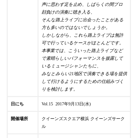
声に思わず足を止め、しばらくの間プロ
顔負けの演奏に聴き入る、
そんな路上ライブに出会ったことがある
方も多いのではないでしょうか。
しかしながら、これら路上ライブは無許
可で行っているケースがほとんどです。
本事業では、こういった路上ライブなど
で素晴らしいパフォーマンスを披露して
いるミュージシャンたちに、
みなとみらい21地区で演奏できる場を提供
して行けるようにするための仕組みづく
りを検討します。
日にち
Vol.15 2017年9月13日(水)
開催場所
クイーンズスクエア横浜 クイーンズサーク
ル