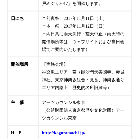
戸めぐり2017」を開催します。
日にち
＊前夜祭 2017年11月11日（土）
＊本 祭 2017年11月12日（日）
＊両日共に雨天決行・荒天中止（雨天時の
開催場所等は、ウェブサイトおよび当日会
場でご案内いたします）
開催場所
【実施会場】
神楽坂エリア一帯（毘沙門天善國寺、赤城
神社、東京神楽坂組合・見番、神楽坂通り
エリア内路上、歴史的名所旧跡等）
主 催
アーツカウンシル東京
（公益財団法人東京都歴史文化財団）アー
ツカウンシル東京
H P
http://kaguramachi.jp/