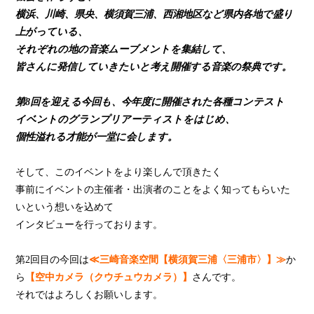
横浜、川崎、県央、横須賀三浦、西湘地区など県内各地で盛り
上がっている、
それぞれの地の音楽ムーブメントを集結して、
皆さんに発信していきたいと考え開催する音楽の祭典です。
第8回を迎える今回も、今年度に開催された各種コンテスト
イベントのグランプリアーティストをはじめ、
個性溢れる才能が一堂に会します。
そして、このイベントをより楽しんで頂きたく
事前にイベントの主催者・出演者のことをよく知ってもらいた
いという想いを込めて
インタビューを行っております。
第2回目の今回は
≪三崎音楽空間【横須賀三浦〈三浦市〉】≫
か
ら
【空中カメラ（クウチュウカメラ）】
さんです。
それではよろしくお願いします。