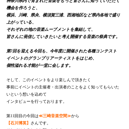
神奈川県内で育まれた音楽をもっと皆さんに知っていただく
機会を作ろうと、
横浜、川崎、県央、横須賀三浦、西湘地区など県内各地で盛り
上がっている、
それぞれの地の音楽ムーブメントを集結して、
皆さんに発信していきたいと考え開催する音楽の祭典です。
第7回を迎える今回も、今年度に開催された各種コンテスト
イベントのグランプリアーティストをはじめ、
個性溢れる才能が一堂に会します。
そして、このイベントをより楽しんで頂きたく
事前にイベントの主催者・出演者のことをよく知ってもらいた
いという想いを込めて
インタビューを行っております。
第11回目の今回は
≪三崎音楽空間≫
から
【石川博英】
さんです。