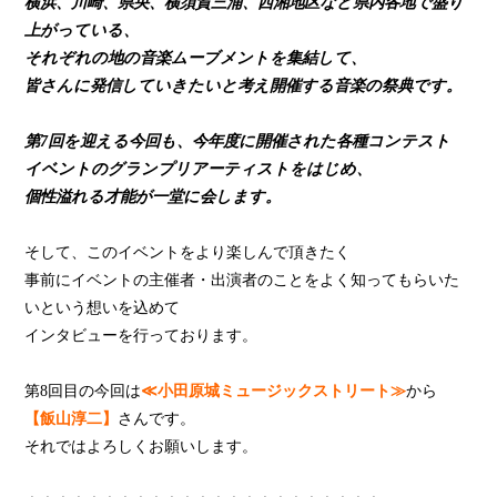
横浜、川崎、県央、横須賀三浦、西湘地区など県内各地で盛り
上がっている、
それぞれの地の音楽ムーブメントを集結して、
皆さんに発信していきたいと考え開催する音楽の祭典です。
第7回を迎える今回も、今年度に開催された各種コンテスト
イベントのグランプリアーティストをはじめ、
個性溢れる才能が一堂に会します。
そして、このイベントをより楽しんで頂きたく
事前にイベントの主催者・出演者のことをよく知ってもらいた
いという想いを込めて
インタビューを行っております。
第8回目の今回は
≪小田原城ミュージックストリート≫
から
【飯山淳二】
さんです。
それではよろしくお願いします。