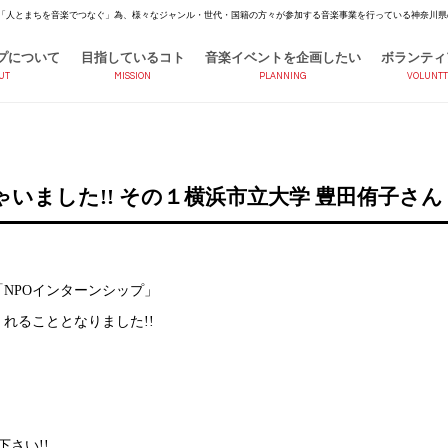
「人とまちを音楽でつなぐ」為、様々なジャンル・世代・国籍の方々が参加する音楽事業を行っている神奈川県
プについて
目指しているコト
音楽イベントを企画したい
ボランティ
UT
MISSION
PLANNING
VOLUNTT
いました!! その１横浜市立大学 豊田侑子さん
NPOインターンシップ」
れることとなりました!!
さい!!