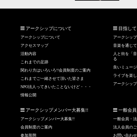
アークシップについて
目指して
アークシップについて
アークシップ
アクセスマップ
音楽を通じて
活動内容
人と街を「音
る
これまでの足跡
良いミュージ
関わり方はいろいろ!!会員制度のご案内
ライブを楽し
これまでご一緒させて頂いた皆さま
アークシップ
NPO法人ってきいたことないけど・・・
情報公開
アークシップメンバー大募集!!
一般会員
アークシップメンバー大募集!!
一般会員・法
会員制度のご案内
法人会員のご
参加形態
お問い合わせ