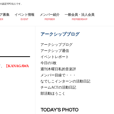
の認定NPO法人です。
ア募集
イベント情報
メンバー紹介
一般会員・法人会員
ER
EVENT
MEMBER
MEMBERSHIP
アークシップブログ
アークシップブログ
アークシップ通信
イベントレポート
今日の1枚
て、
【
KANAGAWA
週刊木曜日私的音楽評
メンバー目線で・・・
なでしこインターンの活動日記
チームACTの活動日記
部活動ほうこく
TODAY'S PHOTO