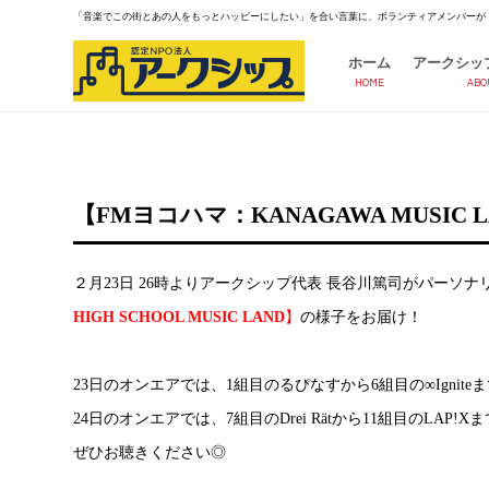
「音楽でこの街とあの人をもっとハッピーにしたい」を合い言葉に、ボランティアメンバーが
ホーム
アークシッ
HOME
ABO
【FMヨコハマ：KANAGAWA MUSI
２月23日 26時よりアークシップ代表 長谷川篤司がパーソ
HIGH SCHOOL MUSIC LAND
】
の様子をお届け！
23日のオンエアでは、1組目のるぴなすから6組目の∞Igni
24日のオンエアでは、7組目のDrei Rätから11組目のLA
ぜひお聴きください◎