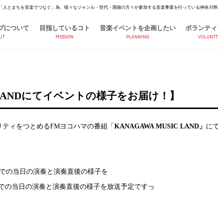
「人とまちを音楽でつなぐ」為、様々なジャンル・世代・国籍の方々が参加する音楽事業を行っている神奈川県
プについて
目指しているコト
音楽イベントを企画したい
ボランティ
UT
MISSION
PLANNING
VOLUNTT
C LANDにてイベントの様子をお届け！】
ナリティをつとめるFMヨコハマの番組「
KANAGAWA MUSIC LAND」
に
teまでの当日の演奏と演奏直後の様子を
P!Xまでの当日の演奏と演奏直後の様子を放送予定ですっ