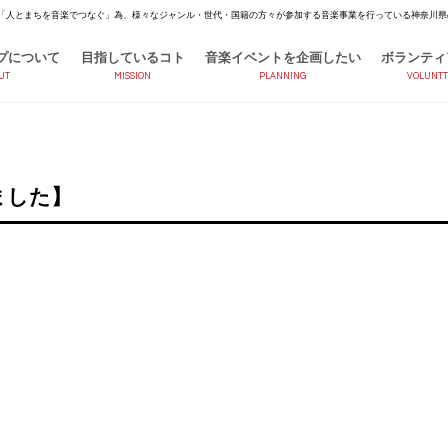
「人とまちを音楽でつなぐ」為、様々なジャンル・世代・国籍の方々が参加する音楽事業を行っている神奈川県
プについて
目指しているコト
音楽イベントを企画したい
ボランティ
UT
MISSION
PLANNING
VOLUNTT
ました】