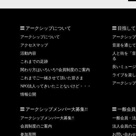
アークシップについて
目指して
アークシップについて
アークシップ
アクセスマップ
音楽を通じて
活動内容
人と街を「音
る
これまでの足跡
良いミュージ
関わり方はいろいろ!!会員制度のご案内
ライブを楽し
これまでご一緒させて頂いた皆さま
アークシップ
NPO法人ってきいたことないけど・・・
情報公開
アークシップメンバー大募集!!
一般会員
アークシップメンバー大募集!!
一般会員・法
会員制度のご案内
法人会員のご
参加形態
お問い合わせ