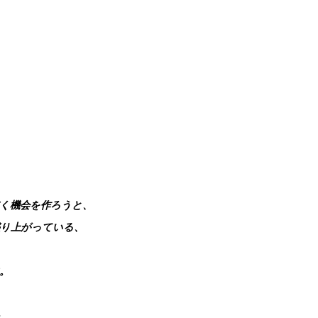
く機会を作ろうと、
盛り上がっている、
。
ト