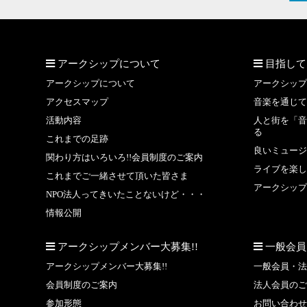
アークシップについて
目指して
アークシップについて
アークシップ
アクセスマップ
音楽を通じて
活動内容
人と街を「音
る
これまでの足跡
良いミュージ
関わり方はいろいろ!!会員制度のご案内
ライブを楽し
これまでご一緒させて頂いた皆さま
アークシップ
NPO法人ってきいたことないけど・・・
情報公開
アークシップメンバー大募集!!
一般会員
アークシップメンバー大募集!!
一般会員・法
会員制度のご案内
法人会員のご
参加形態
お問い合わせ