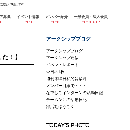
の認定NPO法人です。
ア募集
イベント情報
メンバー紹介
一般会員・法人会員
ER
EVENT
MEMBER
MEMBERSHIP
アークシップブログ
アークシップブログ
した！】
アークシップ通信
イベントレポート
今日の1枚
週刊木曜日私的音楽評
メンバー目線で・・・
なでしこインターンの活動日記
チームACTの活動日記
部活動ほうこく
TODAY'S PHOTO