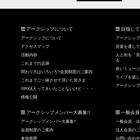
アークシップについて
目指して
アークシップについて
アークシップ
アクセスマップ
音楽を通じて
活動内容
人と街を「音
る
これまでの足跡
良いミュージ
関わり方はいろいろ!!会員制度のご案内
ライブを楽し
これまでご一緒させて頂いた皆さま
アークシップ
NPO法人ってきいたことないけど・・・
情報公開
アークシップメンバー大募集!!
一般会員
アークシップメンバー大募集!!
一般会員・法
会員制度のご案内
法人会員のご
参加形態
お問い合わせ