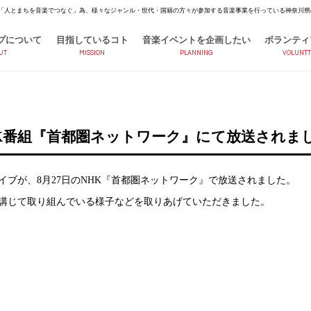
「人とまちを音楽でつなぐ」為、様々なジャンル・世代・国籍の方々が参加する音楽事業を行っている神奈川県
プについて
目指しているコト
音楽イベントを企画したい
ボランティ
UT
MISSION
PLANNING
VOLUNTT
がNHK番組『首都圏ネットワーク』にて放送されま
運営ライブが、8月27日のNHK『首都圏ネットワーク』で放送されました。
講じて取り組んでいる様子などを取りあげていただきました。