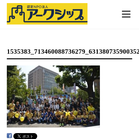
1535383_713460088736279_63138073590035