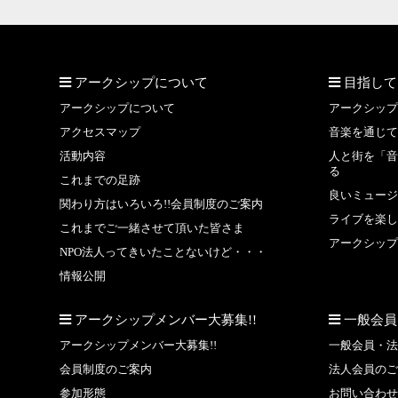
アークシップについて
目指して
アークシップについて
アークシップ
アクセスマップ
音楽を通じて
活動内容
人と街を「音
る
これまでの足跡
良いミュージ
関わり方はいろいろ!!会員制度のご案内
ライブを楽し
これまでご一緒させて頂いた皆さま
アークシップ
NPO法人ってきいたことないけど・・・
情報公開
アークシップメンバー大募集!!
一般会員
アークシップメンバー大募集!!
一般会員・法
会員制度のご案内
法人会員のご
参加形態
お問い合わせ