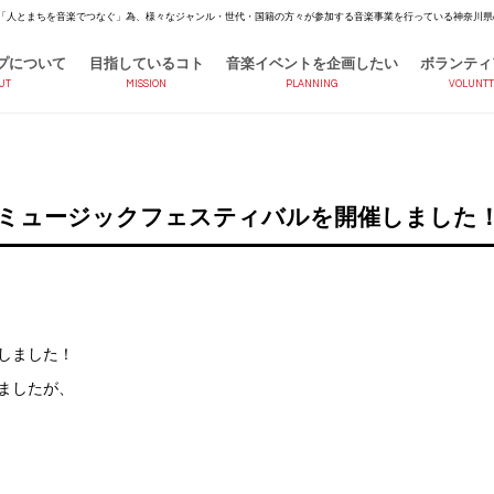
「人とまちを音楽でつなぐ」為、様々なジャンル・世代・国籍の方々が参加する音楽事業を行っている神奈川県
プについて
目指しているコト
音楽イベントを企画したい
ボランティ
UT
MISSION
PLANNING
VOLUNTT
ッチミュージックフェスティバルを開催しました
催しました！
ましたが、