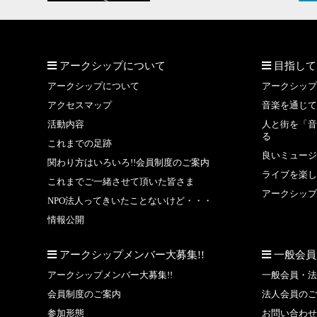
アークシップについて
目指して
アークシップについて
アークシップ
アクセスマップ
音楽を通じて
活動内容
人と街を「音
る
これまでの足跡
良いミュージ
関わり方はいろいろ!!会員制度のご案内
ライブを楽し
これまでご一緒させて頂いた皆さま
アークシップ
NPO法人ってきいたことないけど・・・
情報公開
アークシップメンバー大募集!!
一般会員
アークシップメンバー大募集!!
一般会員・法
会員制度のご案内
法人会員のご
参加形態
お問い合わせ