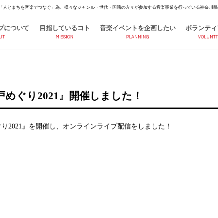
「人とまちを音楽でつなぐ」為、様々なジャンル・世代・国籍の方々が参加する音楽事業を行っている神奈川県
プについて
目指しているコト
音楽イベントを企画したい
ボランティ
UT
MISSION
PLANNING
VOLUNTT
めぐり2021』開催しました！
めぐり2021』を開催し、オンラインライブ配信をしました！