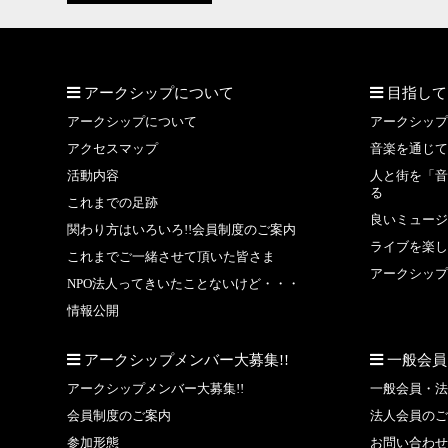
アークシップについて
目指して
アークシップについて
アークシップ
アクセスマップ
音楽を通じて
活動内容
人と街を「音
る
これまでの足跡
良いミュージ
関わり方はいろいろ!!会員制度のご案内
ライブを楽し
これまでご一緒させて頂いた皆さま
アークシップ
NPO法人ってきいたことないけど・・・
情報公開
アークシップメンバー大募集!!
一般会員
アークシップメンバー大募集!!
一般会員・法
会員制度のご案内
法人会員のご
参加形態
お問い合わせ