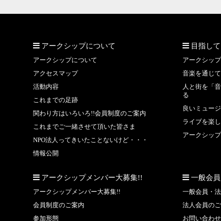
アークシップについて
目指して
アークシップについて
アークシップ
アクセスマップ
音楽を通じて
活動内容
人と街を「音
る
これまでの足跡
良いミュージ
関わり方はいろいろ!!会員制度のご案内
ライブを楽し
これまでご一緒させて頂いた皆さま
アークシップ
NPO法人ってきいたことないけど・・・
情報公開
アークシップメンバー大募集!!
一般会員
アークシップメンバー大募集!!
一般会員・法
会員制度のご案内
法人会員のご
参加形態
お問い合わせ