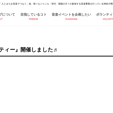
「人とまちを音楽でつなぐ」為、様々なジャンル・世代・国籍の方々が参加する音楽事業を行っている神奈川県
プについて
目指しているコト
音楽イベントを企画したい
ボランティ
UT
MISSION
PLANNING
VOLUNTT
ーティー』開催しました♬