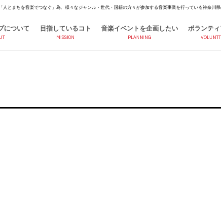
「人とまちを音楽でつなぐ」為、様々なジャンル・世代・国籍の方々が参加する音楽事業を行っている神奈川県
プについて
目指しているコト
音楽イベントを企画したい
ボランティ
UT
MISSION
PLANNING
VOLUNTT