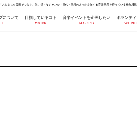
「人とまちを音楽でつなぐ」為、様々なジャンル・世代・国籍の方々が参加する音楽事業を行っている神奈川県
プについて
目指しているコト
音楽イベントを企画したい
ボランティ
UT
MISSION
PLANNING
VOLUNTT