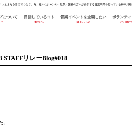
「人とまちを音楽でつなぐ」為、様々なジャンル・世代・国籍の方々が参加する音楽事業を行っている神奈川県
プについて
目指しているコト
音楽イベントを企画したい
ボランティ
UT
MISSION
PLANNING
VOLUNTT
STAFFリレーBlog#018
た。