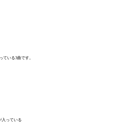
っている3曲です。
ght”が入っている