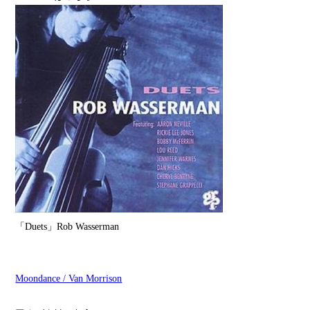
「Duets」Rob Wasserman
Moondance / Van Morrison