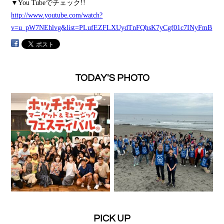
▼You Tubeでチェック!!
http://www.youtube.com/watch?
v=u_pW7NEhlvg&list=PLufEZFLXUydTnFQhsK7yCgf01c7INyFmB
TODAY'S PHOTO
PICK UP