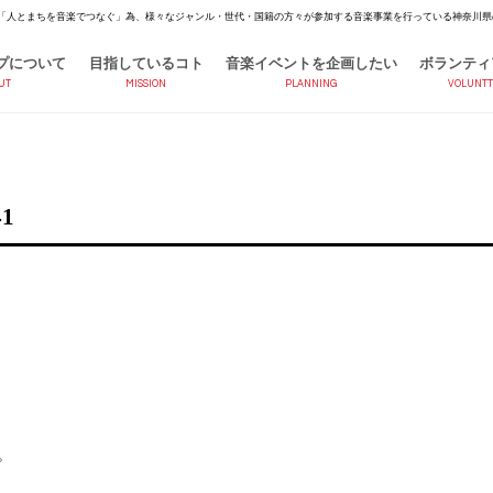
「人とまちを音楽でつなぐ」為、様々なジャンル・世代・国籍の方々が参加する音楽事業を行っている神奈川県
プについて
目指しているコト
音楽イベントを企画したい
ボランティ
UT
MISSION
PLANNING
VOLUNTT
1
。