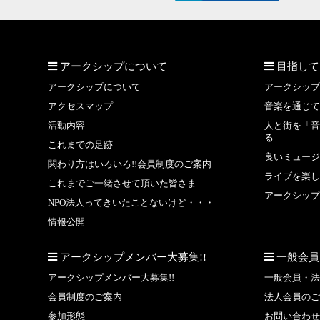
アークシップについて
目指して
アークシップについて
アークシップ
アクセスマップ
音楽を通じて
活動内容
人と街を「音
る
これまでの足跡
良いミュージ
関わり方はいろいろ!!会員制度のご案内
ライブを楽し
これまでご一緒させて頂いた皆さま
アークシップ
NPO法人ってきいたことないけど・・・
情報公開
アークシップメンバー大募集!!
一般会員
アークシップメンバー大募集!!
一般会員・法
会員制度のご案内
法人会員のご
参加形態
お問い合わせ