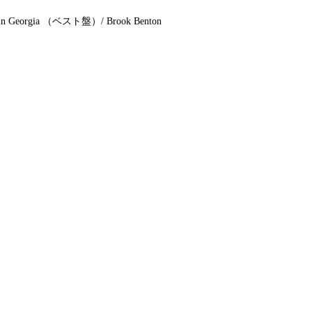
t In Georgia （ベスト盤）/ Brook Benton