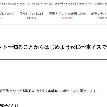
「人とまちを音楽でつなぐ」為、様々なジャンル・世代・国籍の方々が参加する音楽事業を行っている神奈川県
プについて
目指しているコト
音楽イベントを企画したい
ボランティ
UT
MISSION
PLANNING
VOLUNTT
ト〜知ることからはじめようvol.3〜車イス
第三弾となった
｢車イスでパワフル編｣
のレポートをお届けします。
知子さん｣
！