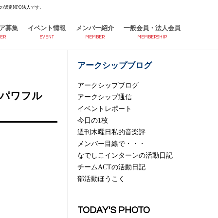
の認定NPO法人です。
ア募集
イベント情報
メンバー紹介
一般会員・法人会員
ER
EVENT
MEMBER
MEMBERSHIP
アークシップブログ
アークシップブログ
でパワフル
アークシップ通信
イベントレポート
今日の1枚
週刊木曜日私的音楽評
メンバー目線で・・・
なでしこインターンの活動日記
チームACTの活動日記
部活動ほうこく
TODAY'S PHOTO