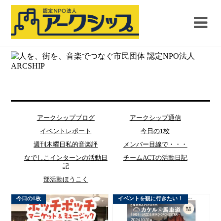
アークシップブログ
アークシップ通信
イベントレポート
今日の1枚
週刊木曜日私的音楽評
メンバー目線で・・・
なでしこインターンの活動日
チームACTの活動日記
記
部活動ほうこく
今日の1枚
イベントを観に行きたい！