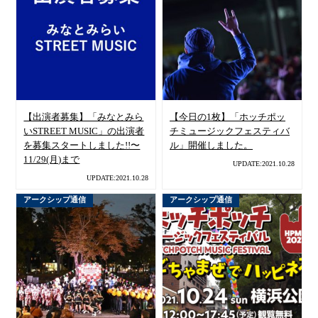
【出演者募集】「みなとみら
【今日の1枚】「ホッチポッ
いSTREET MUSIC」の出演者
チミュージックフェスティバ
を募集スタートしました!!〜
ル」開催しました。
11/29(月)まで
UPDATE:2021.10.28
UPDATE:2021.10.28
アークシップ通信
アークシップ通信