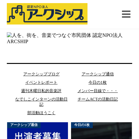
アークシップブログ
アークシップ通信
イベントレポート
今日の1枚
週刊木曜日私的音楽評
メンバー目線で・・・
なでしこインターンの活動日
チームACTの活動日記
記
部活動ほうこく
アークシップ通信
今日の1枚