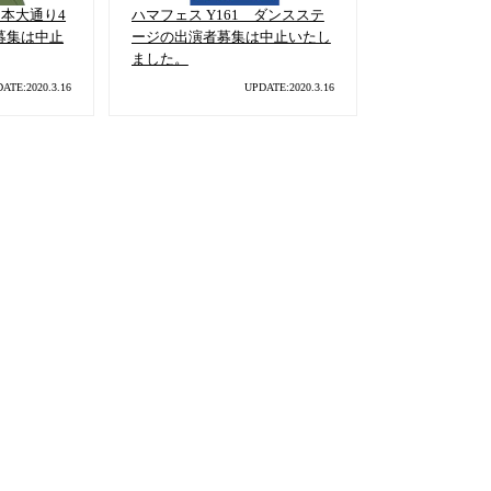
日本大通り4
ハマフェス Y161 ダンスステ
の募集は中止
ージの出演者募集は中止いたし
ました。
ATE:2020.3.16
UPDATE:2020.3.16