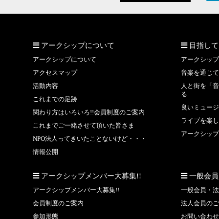
アークシップについて
目指して
アークシップについて
アークシップ
アクセスマップ
音楽を通じて
活動内容
人と街を「音
る
これまでの足跡
良いミュージ
関わり方はいろいろ!!会員制度のご案内
ライブを楽し
これまでご一緒させて頂いた皆さま
アークシップ
NPO法人ってきいたことないけど・・・
情報公開
アークシップメンバー大募集!!
一般会員
アークシップメンバー大募集!!
一般会員・法
会員制度のご案内
法人会員のご
参加形態
お問い合わせ