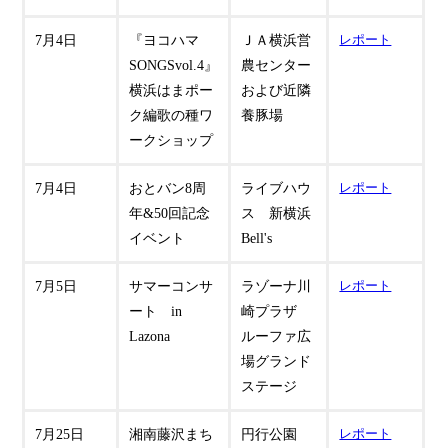
7月4日
『ヨコハマ
ＪＡ横浜営
レポート
SONGSvol.4』
農センター
横浜はまポー
および近隣
ク編歌の種ワ
養豚場
ークショップ
7月4日
おとバン8周
ライブハウ
レポート
年&50回記念
ス 新横浜
イベント
Bell's
7月5日
サマーコンサ
ラゾーナ川
レポート
ート in
崎プラザ
Lazona
ルーファ広
場グランド
ステージ
7月25日
湘南藤沢まち
円行公園
レポート