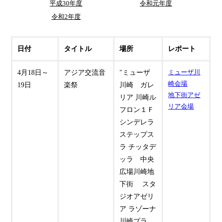
平成30年度
令和元年度
令和2年度
日付
タイトル
場所
レポート
4月18日～
アジア交流音
"ミューザ
ミューザ川
崎会場
19日
楽祭
川崎 ガレ
地下街アゼ
リア 川崎ル
リア会場
フロン１Ｆ
シンデレラ
ステップス
ラ チッタデ
ッラ 中央
広場川崎地
下街 スタ
ジオアゼリ
ア ラゾーナ
川崎プラ