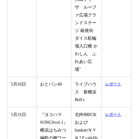
ザ ルーフ
ァ広場グラ
ンドステー
ジ 銀座街
ダイス駐輪
場入口横 か
わしん ふ
れあい広
場"
5月16日
おとバン49
ライブハウ
レポート
ス 新横浜
Bell's
5月31日
『ヨコハマ
北仲BRICK
レポート
SONGSvol.1』
および
横浜はちみつ
bankartＮＹ
編歌の種ワー
Ｋ2Ｆcafelib