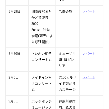
8月29日
湘南藤沢まち
労働会館
レポート
かど音楽祭
2009
2nd.st 辻堂
会場(雨天によ
り順延開催)
8月30日
さいわい街角
ミューザ川
レポート
コンサート#1
崎1階ガレ
リア
9月5日
メイドイン横
Y150ヒルサ
レポート
浜コンサート
イド繋がり
#1
のステージ
9月5日
ホッチポッチ
神奈川県庁
ミュージック
前、象の鼻