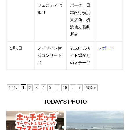
フェスティバ
パーク、日
ル#1
本銀行横浜
支店前、横
浜地方裁判
所前
9月6日
メイドイン横
Y150ヒルサ
レポート
浜コンサート
イド繋がり
#2
のステージ
1 / 17
1
2
3
4
5
...
10
...
»
最後 »
TODAY'S PHOTO